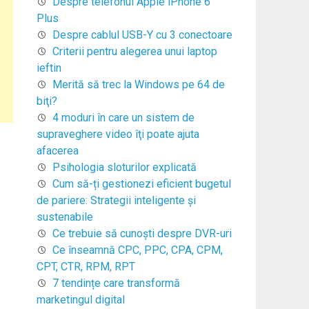
Despre telefonul Apple iPhone 6
Plus
Despre cablul USB-Y cu 3 conectoare
Criterii pentru alegerea unui laptop
ieftin
Merită să trec la Windows pe 64 de
biţi?
4 moduri în care un sistem de
supraveghere video îţi poate ajuta
afacerea
Psihologia sloturilor explicată
Cum să-ți gestionezi eficient bugetul
de pariere: Strategii inteligente și
sustenabile
Ce trebuie să cunoşti despre DVR-uri
Ce înseamnă CPC, PPC, CPA, CPM,
CPT, CTR, RPM, RPT
7 tendințe care transformă
marketingul digital