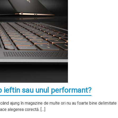
 ieftin sau unul performant?
ă când ajung în magazine de multe ori nu au foarte bine delimitate
face alegerea corectă. […]