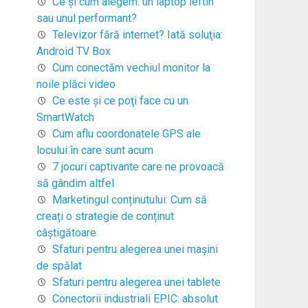
Ce şi cum alegem: un laptop ieftin
sau unul performant?
Televizor fără internet? Iată soluţia:
Android TV Box
Cum conectăm vechiul monitor la
noile plăci video
Ce este şi ce poţi face cu un
SmartWatch
Cum aflu coordonatele GPS ale
locului în care sunt acum
7 jocuri captivante care ne provoacă
să gândim altfel
Marketingul conținutului: Cum să
creați o strategie de conținut
câștigătoare
Sfaturi pentru alegerea unei maşini
de spălat
Sfaturi pentru alegerea unei tablete
Conectorii industriali EPIC: absolut