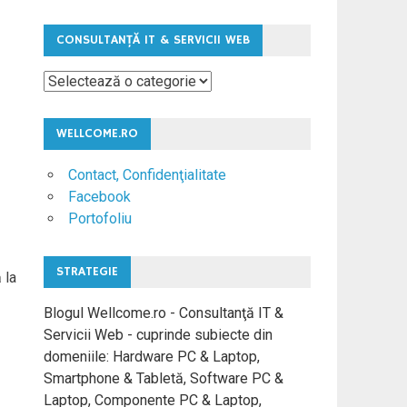
CONSULTANŢĂ IT & SERVICII WEB
Consultanţă
IT
&
WELLCOME.RO
Servicii
Web
Contact, Confidenţialitate
Facebook
Portofoliu
STRATEGIE
 la
Blogul Wellcome.ro - Consultanţă IT &
Servicii Web - cuprinde subiecte din
domeniile: Hardware PC & Laptop,
Smartphone & Tabletă, Software PC &
Laptop, Componente PC & Laptop,