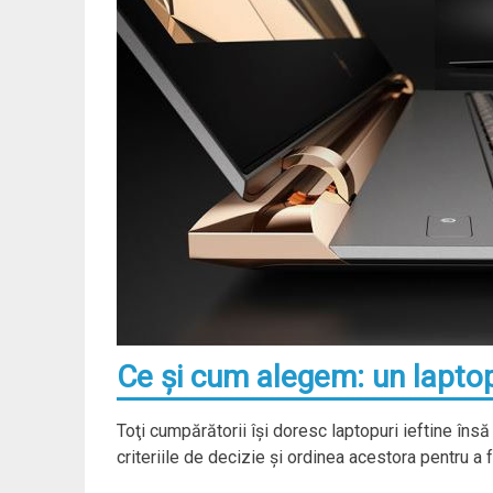
Ce şi cum alegem: un laptop
Toţi cumpărătorii îşi doresc laptopuri ieftine îns
criteriile de decizie şi ordinea acestora pentru a 