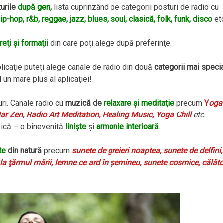
urile
după gen,
lista cuprinzând pe categorii posturi de radio cu
ip-hop, r&b, reggae, jazz, blues, soul, clasică, folk, funk, disco
etc
reţi şi formaţii
din care poţi alege după preferinţe.
licaţie puteţi alege canale de radio din două
categorii mai specia
un mare plus al aplicaţiei!
uri. Canale radio cu
muzică de
relaxare şi meditaţie
precum
Y
oga
r Zen, Radio Art Meditation, Healing Music, Yoga Chill
etc.
ică – o binevenită
linişte
şi
armonie interioară
.
te
din natură
precum
sunete de
greieri noaptea, sunete de delfini,
i la ţărmul mării, lemne ce ard în şemineu, sunete cosmice, călăto