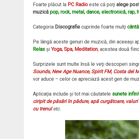
Foarte plăcut la
PC Radio
este că poţi
alege post
muzică
pop, rock, metal, dance, electronică, rap, h
Categoria
Discografie
cuprinde foarte mulţi
cântă
Pe lângă aceste genuri de muzică, din aceeaşi ap
Relax
şi
Yoga, Spa, Meditation
,
acestea două fiind 
Surprizele sunt multe însă le veţi descoperi sing
Sounds, New Age Nuance, Spirit FM, Costa del Ma
vor aduce – celor ce apreciază acest gen de muz
Aplicaţia include şi tot mai căutatele
sunete infini
ciripit de păsări în pădure, apă curgătoare, valur
cu trenul
etc.