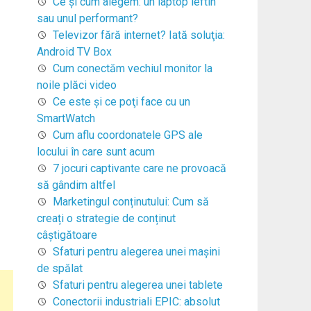
Ce şi cum alegem: un laptop ieftin
sau unul performant?
Televizor fără internet? Iată soluţia:
Android TV Box
Cum conectăm vechiul monitor la
noile plăci video
Ce este şi ce poţi face cu un
SmartWatch
Cum aflu coordonatele GPS ale
locului în care sunt acum
7 jocuri captivante care ne provoacă
să gândim altfel
Marketingul conținutului: Cum să
creați o strategie de conținut
câștigătoare
Sfaturi pentru alegerea unei maşini
de spălat
Sfaturi pentru alegerea unei tablete
Conectorii industriali EPIC: absolut