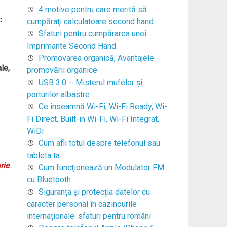
4 motive pentru care merită să
.
cumpăraţi calculatoare second hand
Sfaturi pentru cumpărarea unei
Imprimante Second Hand
Promovarea organică, Avantajele
le,
promovării organice
USB 3.0 – Misterul mufelor şi
porturilor albastre
Ce înseamnă Wi-Fi, Wi-Fi Ready, Wi-
Fi Direct, Built-in Wi-Fi, Wi-Fi Integrat,
WiDi
Cum afli totul despre telefonul sau
tableta ta
rie
Cum funcţionează un Modulator FM
cu Bluetooth
Siguranța și protecția datelor cu
caracter personal în cazinourile
internaționale: sfaturi pentru români