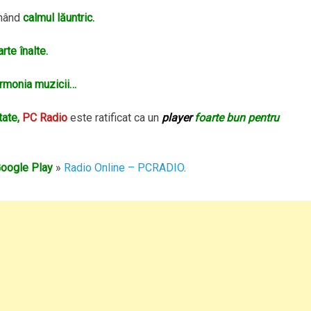
nând
calmul lăuntric.
rte înalte.
armonia muzicii…
tate,
PC Radio
este ratificat ca un
player
foarte bun pentru
oogle Play
»
Radio Online – PCRADIO
.