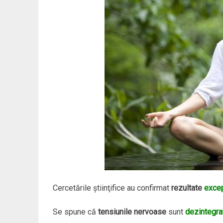
Cercetările ştiinţifice au confirmat
rezultate
excep
Se spune că
tensiunile nervoase
sunt
dezintegrat