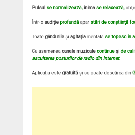
Pulsul
se normalizează,
inima
se relaxează,
obţi
Într-o
audiţie
profundă
apar
stări de conştiinţă foa
Toate
gândurile
şi
agitaţia
mentală
se topesc în 
Cu asemenea
canale muzicale
continue
şi
de cali
ascultarea posturilor de radio din internet.
Aplicaţia este
gratuită
şi se poate descărca din
G