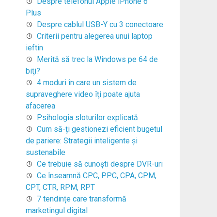
Despre telefonul Apple iPhone 6
Plus
Despre cablul USB-Y cu 3 conectoare
Criterii pentru alegerea unui laptop
ieftin
Merită să trec la Windows pe 64 de
biţi?
4 moduri în care un sistem de
supraveghere video îţi poate ajuta
afacerea
Psihologia sloturilor explicată
Cum să-ți gestionezi eficient bugetul
de pariere: Strategii inteligente și
sustenabile
Ce trebuie să cunoşti despre DVR-uri
Ce înseamnă CPC, PPC, CPA, CPM,
CPT, CTR, RPM, RPT
7 tendințe care transformă
marketingul digital