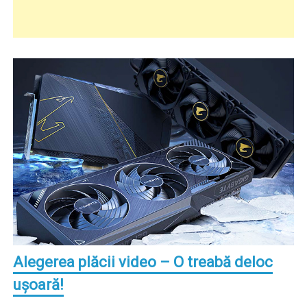
Alegerea plăcii video – O treabă deloc
uşoară!